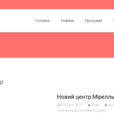
Skip to content
Головна
Новини
Програми
тр
Новий центр Мірелль 
9 Грудня, 2015
News
він
старе місто
,
центр розвитку
,
щорса