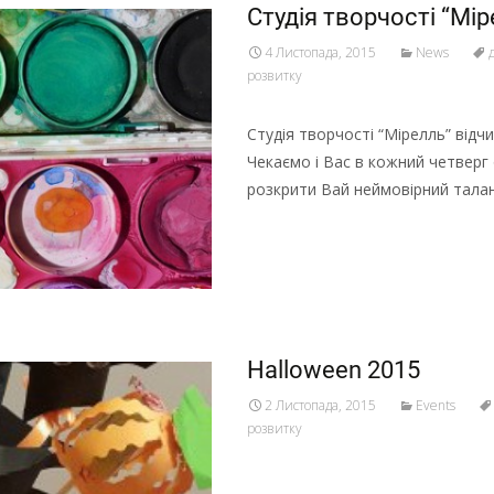
Студія творчості “Мір
4 Листопада, 2015
News
розвитку
Студія творчості “Мірелль” відч
Чекаємо і Вас в кожний четверг
розкрити Вай неймовірний талан
Halloween 2015
2 Листопада, 2015
Events
розвитку