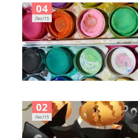
04
Лис/15
02
Лис/15