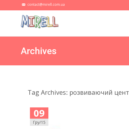
contact@mirell.com.ua
Archives
Tag Archives: розвиваючий цен
09
Гру/15