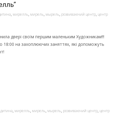
елль”
дитина
,
мирелль
,
мирель
,
мырель
,
розвиваючий центр
,
центр
инила двері своїм першим маленьким Художникам!!!
 о 18:00 на захоплюючих заняттях, які допоможуть
т!
дитина
,
мирелль
,
мирель
,
мырель
,
розвиваючий центр
,
центр