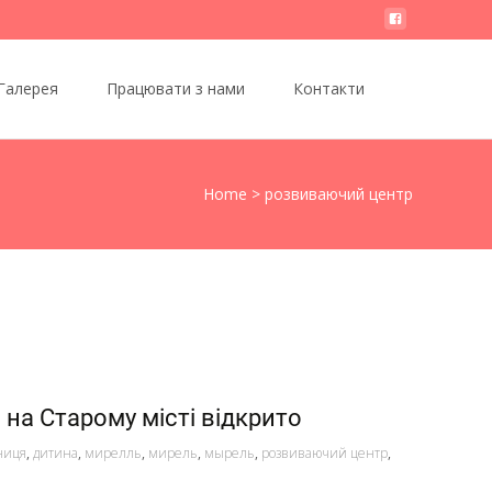
Search
Галерея
Працювати з нами
Контакти
for:
Home
>
розвиваючий центр
на Старому місті відкрито
ниця
,
дитина
,
мирелль
,
мирель
,
мырель
,
розвиваючий центр
,