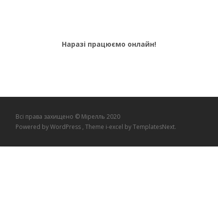
Наразі працюємо онлайн!
Всі права захищено © Мірелль 2020
Powered by WordPress
, Theme
i-excel
by TemplatesNext.